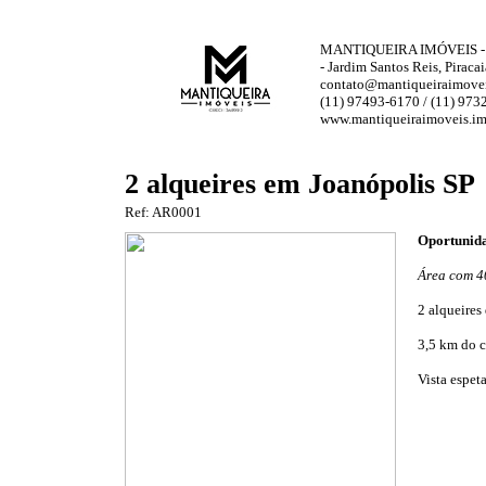
MANTIQUEIRA IMÓVEIS - 
- Jardim Santos Reis, Piraca
contato@mantiqueiraimovei
(11) 97493-6170 / (11) 973
www.mantiqueiraimoveis.im
2 alqueires em Joanópolis SP
Ref: AR0001
Oportunida
Área com 40
2 alqueires
3,5 km do c
Vista espet