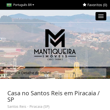
Favoritos (
0
)
Português BR
Toggl
navig
Home
Detalhe do Imóvel
Casa no Santos Reis em Piracaia /
SP
Santos Reis - Piracaia (SP)