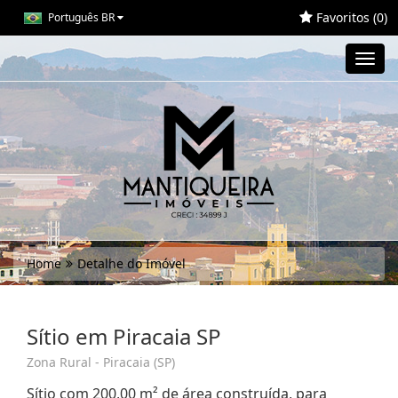
Favoritos (
0
)
Português BR
Toggl
navig
Home
Detalhe do Imóvel
Sítio em Piracaia SP
Zona Rural - Piracaia (SP)
Sítio com 200,00 m² de área construída, para